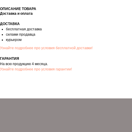
ГЛАВНАЯ
КАТАЛОГ
О НАС
ОПИСАНИЕ ТОВАРА
ДОСТАВКА И ГАРАНТИЯ
КОНТАКТЫ
Доставка и оплата
ОТЗЫВЫ
СТАТЬИ
ДОСТАВКА
бесплатная доставка
силами продавца
курьером
Узнайте подробнее про условия бесплатной доставки!
ГАРАНТИЯ
На всю продукцию 4 месяца.
Узнайте подробнее про условия гарантии!