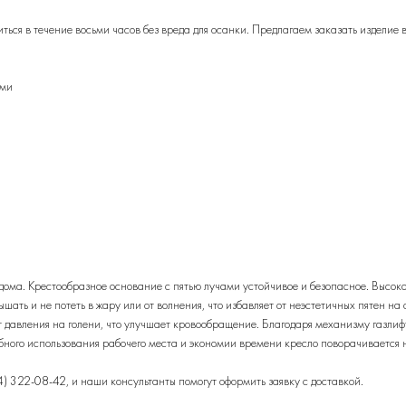
иться в течение восьми часов без вреда для осанки. Предлагаем заказать изделие
ами
дома. Крестообразное основание с пятью лучами устойчивое и безопасное. Высока
шать и не потеть в жару или от волнения, что избавляет от неэстетичных пятен н
 от давления на голени, что улучшает кровообращение. Благодаря механизму газли
добного использования рабочего места и экономии времени кресло поворачивается 
4) 322-08-42
, и наши консультанты помогут оформить заявку с доставкой.