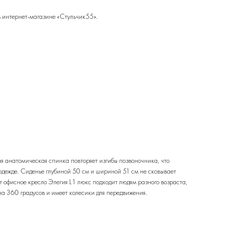
 в интернет-магазине «Стульчик55».
я анатомическая спинка повторяет изгибы позвоночника, что
а одежде. Сиденье глубиной 50 см и шириной 51 см не сковывает
фт офисное кресло Элегия L1 люкс подходит людям разного возраста,
на 360 градусов и имеет колесики для передвижения.