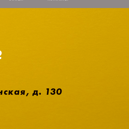
2
нская, д. 130