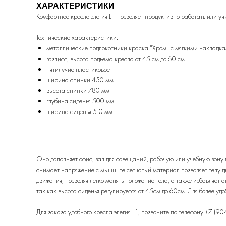
ХАРАКТЕРИСТИКИ
Комфортное кресло элегия L1 позволяет продуктивно работать или уч
Технические характеристики:
металлические подлокотники краска "Хром" с мягкими накладк
газлифт, высота подъема кресла от 45 см до 60 см
пятилучие пластиковое
ширина спинки 450 мм
высота спинки 780 мм
глубина сиденья 500 мм
ширина сиденья 510 мм
Оно дополняет офис, зал для совещаний, рабочую или учебную зону 
снимает напряжение с мышц. Ее сетчатый материал позволяет телу ды
движения, позволяя легко менять положение тела, а также избавляет
так как высота сиденья регулируется от 45см до 60см. Для более у
Для заказа удобного кресла элегия L1, позвоните по телефону
+7 (90