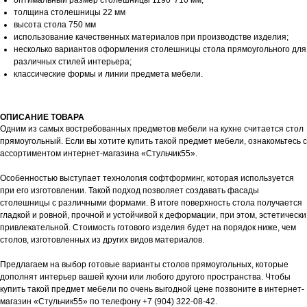
оптимальный размер столешницы 1190*710 мм;
толщина столешницы 22 мм
высота стола 750 мм
использование качественных материалов при производстве изделия;
несколько вариантов оформления столешницы стола прямоугольного для
различных стилей интерьера;
классические формы и линии предмета мебели.
ОПИСАНИЕ ТОВАРА
Одним из самых востребованных предметов мебели на кухне считается стол
прямоугольный. Если вы хотите купить такой предмет мебели, ознакомьтесь с
ассортиментом интернет-магазина «Стульчик55».
Особенностью выступает технология софтформинг, которая используется
при его изготовлении. Такой подход позволяет создавать фасады
ГЛАВНАЯ
КАТАЛОГ
О НАС
столешницы с различными формами. В итоге поверхность стола получается
гладкой и ровной, прочной и устойчивой к деформации, при этом, эстетически
ДОСТАВКА И ГАРАНТИЯ
КОНТАКТЫ
привлекательной. Стоимость готового изделия будет на порядок ниже, чем
столов, изготовленных из других видов материалов.
ОТЗЫВЫ
СТАТЬИ
Предлагаем на выбор готовые варианты столов прямоугольных, которые
дополнят интерьер вашей кухни или любого другого пространства. Чтобы
купить такой предмет мебели по очень выгодной цене позвоните в интернет-
магазин «Стульчик55» по телефону
+7 (904) 322-08-42
.