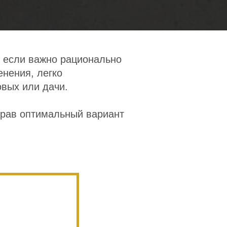
о если важно рационально
енения, легко
овых или дачи.
брав оптимальный вариант